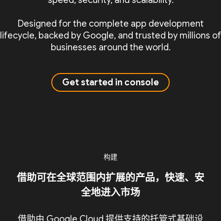
speed, security, and scalability.
Designed for the complete app development
lifecycle, backed by Google, and trusted by millions of
businesses around the world.
Get started in console
构建
借助可在全球范围内扩展的产品，快速、安
全地进入市场
借助由 Google Cloud 提供支持的托管式基础设