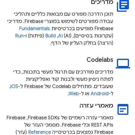
מדריכים
library_books
תוכן הדרכה מפורט עם מבואות כלליים ותהליכי
עבודה מפורטים לשימוש במוצרי Firebase. מדריכי
Firebase מופיעים בכרטיסיות
Fundamentals
(עקרונות בסיסיים),
(AI),‏
AI
Build
(פיתוח) ו-
Run
(הרצה) בחלק העליון של הדף.
Codelabs
laptop
מדריכים מודרכים עם תרגול מעשי בתכנות, כדי
לפתח ניסיון מעשי ולבנות קוד ואפליקציות
שעובדים. מתחילים Codelab של Firebase ל-
iOS
,
ל-
Android
או ל-
Web
.
מאמרי עזרה
wysiwyg
מאמרי עזרה רשמיים של Firebase SDKs,‏ Firebase
REST APIs וכלי Firebase. מסמכי העזר של
Firebase נמצאים בכרטיסייה
Reference
(עזר)