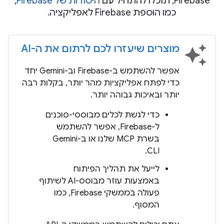
Firebase, תוכלו להתחיל עם
היסודות של Firebase
,
כמו הוספת Firebase לאפליקציה.
מוצרים שיעזרו לכם לרתום את ה-AI
auto_awesome
אפשר להשתמש ב-Firebase וב-Gemini יחד
כדי לפתח אפליקציות מהר יותר, בקלות רבה
יותר ובאיכות גבוהה יותר.
כדי לגשת לכלים מבוססי-סוכנים
ל-Firebase, אפשר להשתמש
בשרת MCP שלנו או ב-Gemini
CLI.
לייעל את תהליך הפיתוח
באמצעות עוזר מבוסס-AI לשיתוף
פעולה בממשקי Firebase, כמו
המסוף.