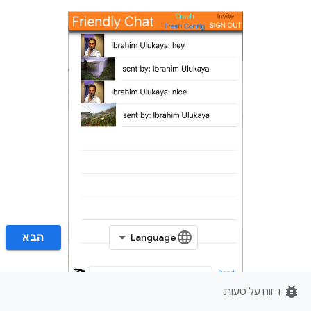
הבא‏
bug_report
דיווח על טעות