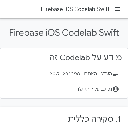
Firebase iOS Codelab Swift
menu
Firebase Codelabs
Firebase
בדף הזה
Firebase iOS Codelab Swift
1. סקירה כללית
2. קבלת קוד לדוגמה
3. יצירת אפליקציה לתחילת הדרך
4. הגדרת פרויקט Firebase
מידע על Codelab זה
5. זיהוי משתמשים
subject
העדכון האחרון: ספט׳ 26, 2025
account_circle
נכתב על ידי גוגלר
1.‏ סקירה כללית