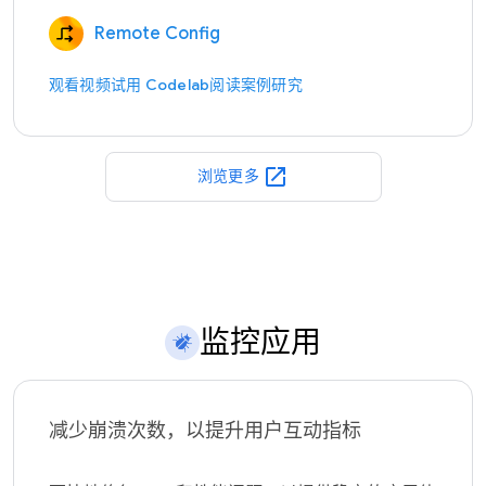
Remote Config
观看视频
试用 Codelab
阅读案例研究
open_in_new
浏览更多
监控应用
减少崩溃次数，以提升用户互动指标