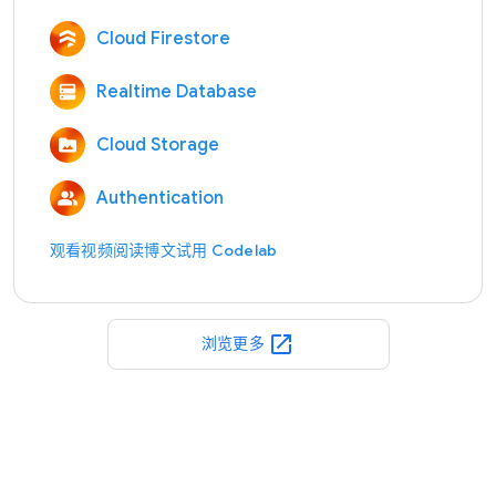
Cloud Firestore
Realtime Database
Cloud Storage
Authentication
观看视频
阅读博文
试用 Codelab
open_in_new
浏览更多