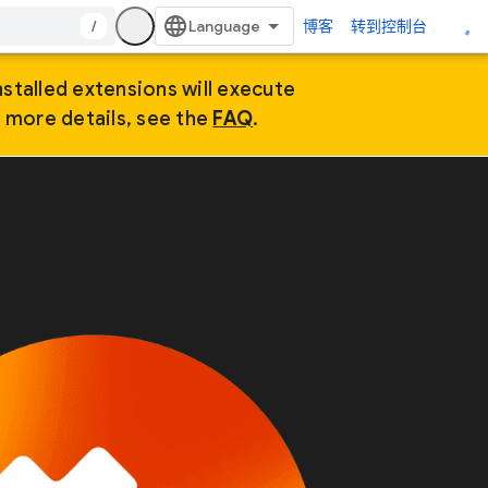
/
博客
转到控制台
nstalled extensions will execute
r more details, see the
FAQ
.