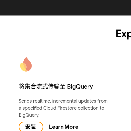
Exp
将集合流式传输至 BigQuery
Sends realtime, incremental updates from
a specified Cloud Firestore collection to
BigQuery.
安装
Learn More