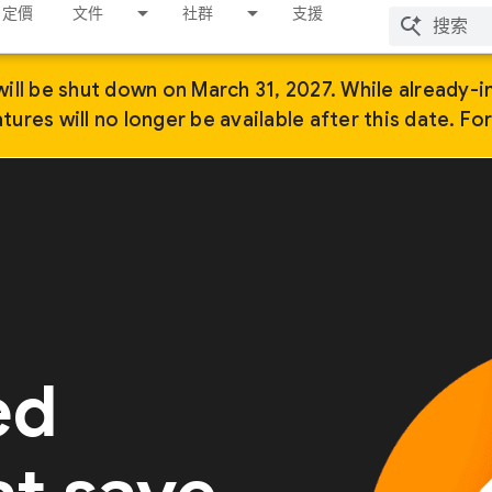
定價
文件
社群
支援
ill be shut down on March 31, 2027. While already-i
ures will no longer be available after this date. Fo
ed