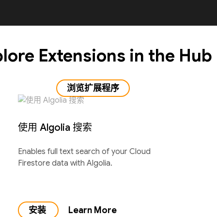
lore Extensions in the Hub
浏览扩展程序
使用 Algolia 搜索
Enables full text search of your Cloud
Firestore data with Algolia.
安装
Learn More