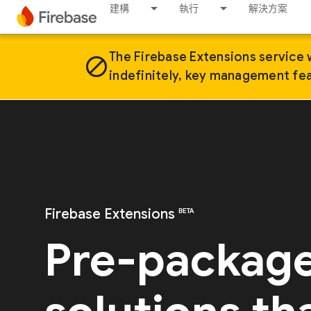
建構
執行
解決方案
The Firebase Extensions service w
block
indefinitely, key management feat
Firebase Extensions
BETA
Pre-packag