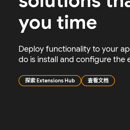
solutions th
you time
Deploy functionality to your app
do is install and configure the 
探索 Extensions Hub
查看文档