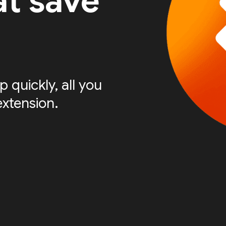
at save
 quickly, all you
extension.