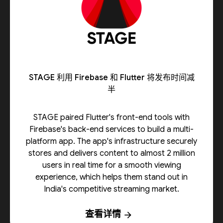
STAGE 利用 Firebase 和 Flutter 将发布时间减
半
STAGE paired Flutter's front-end tools with
Firebase's back-end services to build a multi-
platform app. The app's infrastructure securely
stores and delivers content to almost 2 million
users in real time for a smooth viewing
experience, which helps them stand out in
India's competitive streaming market.
查看详情
arrow_forward