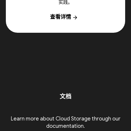
实践。
查看详情
arrow_forward
文档
Learn more about Cloud Storage through our
documentation.