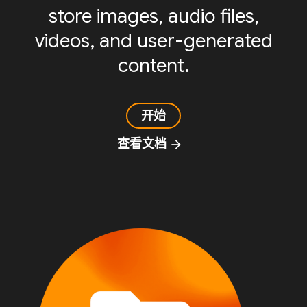
store images, audio files,
videos, and user-generated
content.
开始
查看文档
arrow_forward