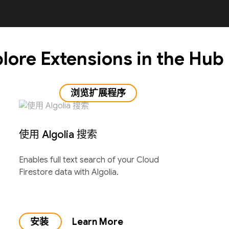
lore Extensions in the Hub
浏览扩展程序
使用 Algolia 搜索
Enables full text search of your Cloud
Firestore data with Algolia.
安装
Learn More