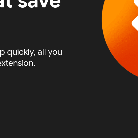
at save
 quickly, all you
extension.