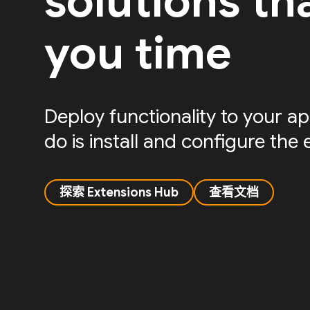
solutions th
you time
Deploy functionality to your app
do is install and configure the 
探索 Extensions Hub
查看文档