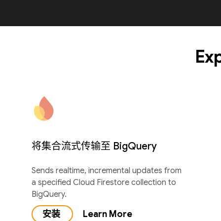
Exp
将集合流式传输至 BigQuery
Sends realtime, incremental updates from
a specified Cloud Firestore collection to
BigQuery.
安装
Learn More