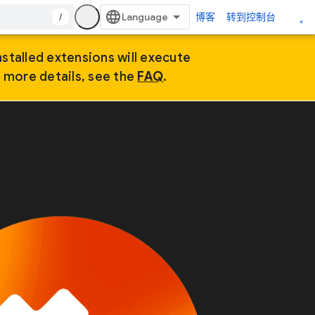
/
博客
转到控制台
nstalled extensions will execute
r more details, see the
FAQ
.