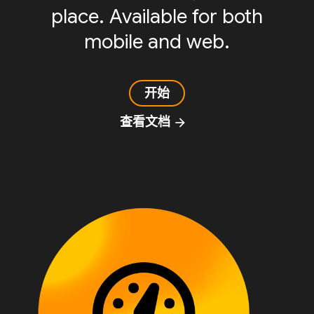
place. Available for both
mobile and web.
开始
查看文档
arrow_forward