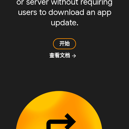
or server without requiring
users to download an app
update.
开始
查看文档
arrow_forward