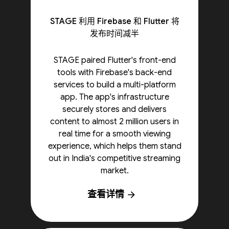
STAGE 利用 Firebase 和 Flutter 将
发布时间减半
STAGE paired Flutter's front-end
tools with Firebase's back-end
services to build a multi-platform
app. The app's infrastructure
securely stores and delivers
content to almost 2 million users in
real time for a smooth viewing
experience, which helps them stand
out in India's competitive streaming
market.
查看详情
arrow_forward