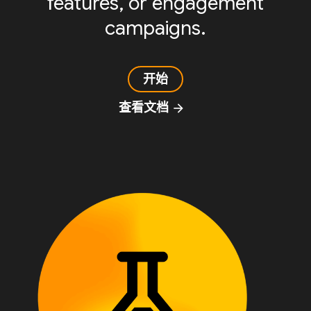
features, or engagement
campaigns.
开始
查看文档
arrow_forward