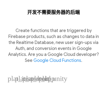
开发不需要服务器的后端
Create functions that are triggered by
Firebase products, such as changes to data in
the Realtime Database, new user sign-ups via
Auth, and conversion events in Google
Analytics. Are you a Google Cloud developer?
See
Google Cloud Functions
.
plat_ios
plat_android
plat_web
plat_cpp
plat_unity