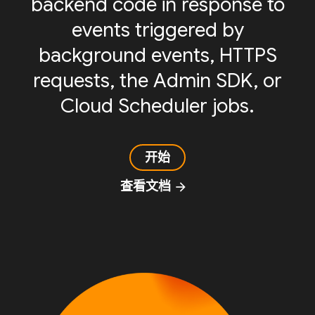
backend code in response to
events triggered by
background events, HTTPS
requests, the Admin SDK, or
Cloud Scheduler jobs.
开始
查看文档
arrow_forward