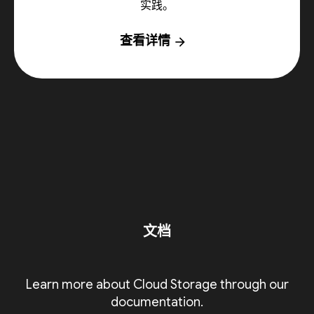
实践。
查看详情
arrow_forward
文档
Learn more about Cloud Storage through our
documentation.