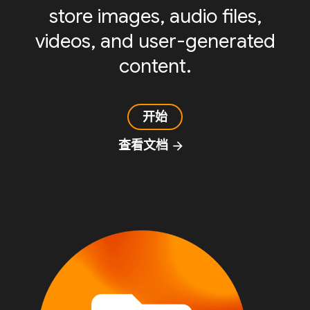
store images, audio files,
videos, and user-generated
content.
开始
查看文档
arrow_forward