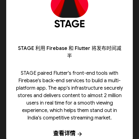
STAGE 利用 Firebase 和 Flutter 将发布时间减
半
STAGE paired Flutter's front-end tools with
Firebase's back-end services to build a multi-
platform app. The app's infrastructure securely
stores and delivers content to almost 2 million
users in real time for a smooth viewing
experience, which helps them stand out in
India's competitive streaming market.
查看详情
arrow_forward