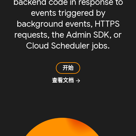
backend code in response to
events triggered by
background events, HTTPS
requests, the Admin SDK, or
Cloud Scheduler jobs.
开始
查看文档
arrow_forward