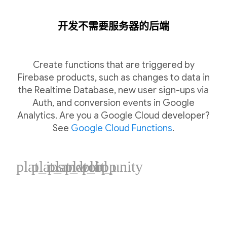
开发不需要服务器的后端
Create functions that are triggered by
Firebase products, such as changes to data in
the Realtime Database, new user sign-ups via
Auth, and conversion events in Google
Analytics. Are you a Google Cloud developer?
See
Google Cloud Functions
.
plat_ios
plat_android
plat_web
plat_cpp
plat_unity