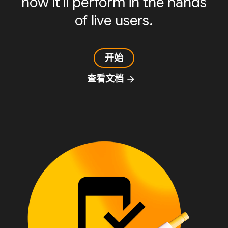
how it'll perform in the hands
of live users.
开始
查看文档
arrow_forward