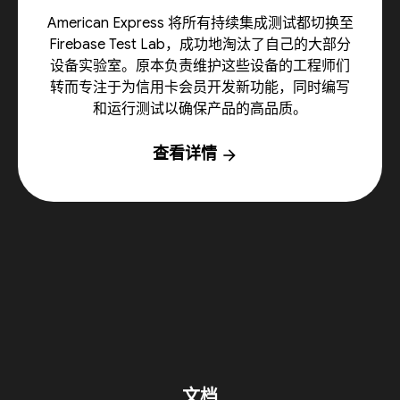
American Express 将所有持续集成测试都切换至
Firebase Test Lab，成功地淘汰了自己的大部分
设备实验室。原本负责维护这些设备的工程师们
转而专注于为信用卡会员开发新功能，同时编写
和运行测试以确保产品的高品质。
查看详情
arrow_forward
文档