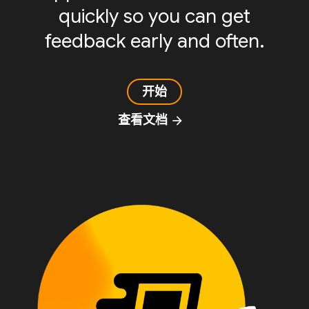
quickly so you can get
feedback early and often.
开始
查看文档
arrow_forward