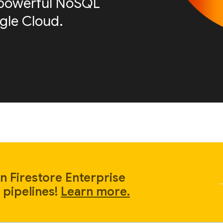
is powerful NoSQL
le Cloud.
n Firestore Enterprise
 pipelines!
Learn more.