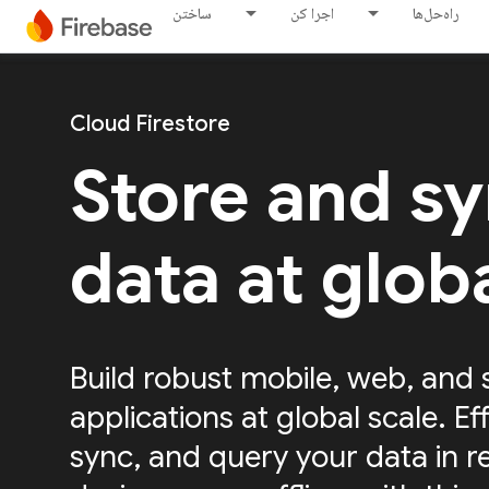
راه‌حل‌ها
اجرا کن
ساختن
Cloud Firestore
Store and s
data at glob
Build robust mobile, web, and 
applications at global scale. Eff
sync, and query your data in r