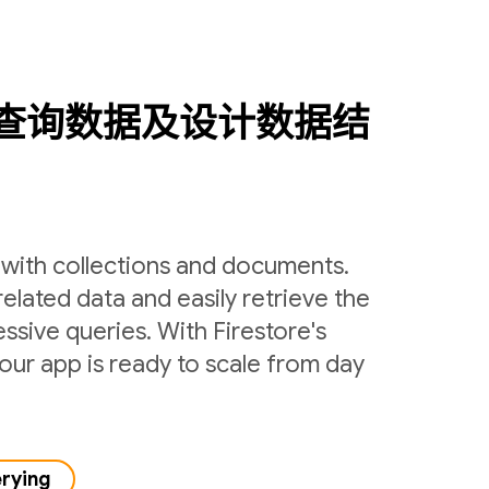
查询数据及设计数据结
y with collections and documents.
related data and easily retrieve the
ssive queries. With Firestore's
ur app is ready to scale from day
erying