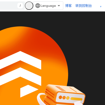
/
博客
转到控制台