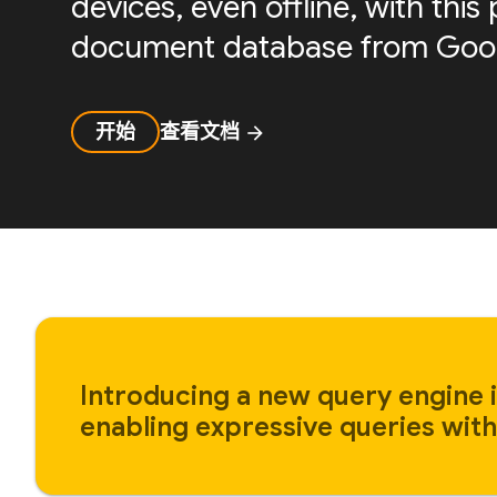
devices, even offline, with th
document database from Goog
开始
查看文档
arrow_forward
Introducing a new query engine i
enabling expressive queries with