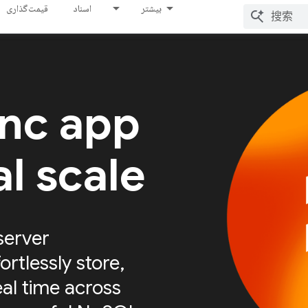
بیشتر
اسناد
قیمت‌گذاری
ync app
al scale
server
ortlessly store,
eal time across