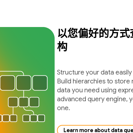
以您偏好的方式
构
Structure your data easil
Build hierarchies to store 
data you need using expre
advanced query engine, yo
one.
Learn more about data qu