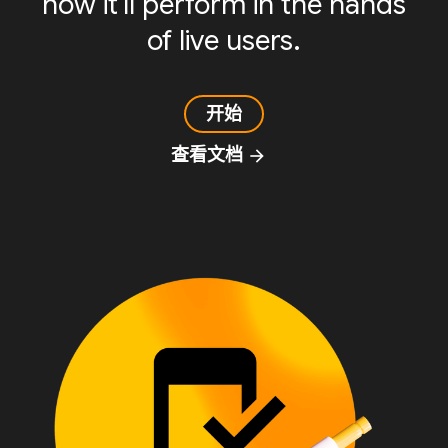
how it'll perform in the hands
of live users.
开始
查看文档
arrow_forward