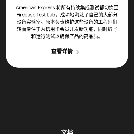
American Express 将所有持续集成测试都切换至
Firebase Test Lab，成功地淘汰了自己的大部分
设备实验室。原本负责维护这些设备的工程师们
转而专注于为信用卡会员开发新功能，同时编写
和运行测试以确保产品的高品质。
查看详情
arrow_forward
文档