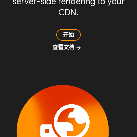
server-side rendering to your
CDN.
开始
查看文档
arrow_forward