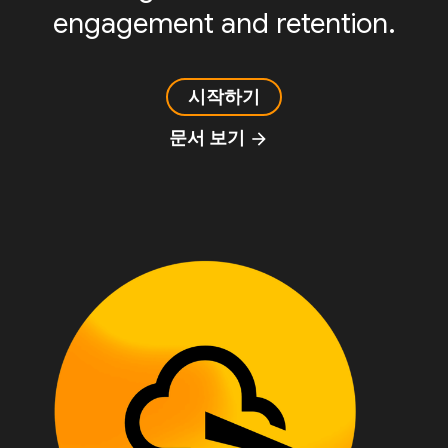
engagement and retention.
시작하기
문서 보기
arrow_forward