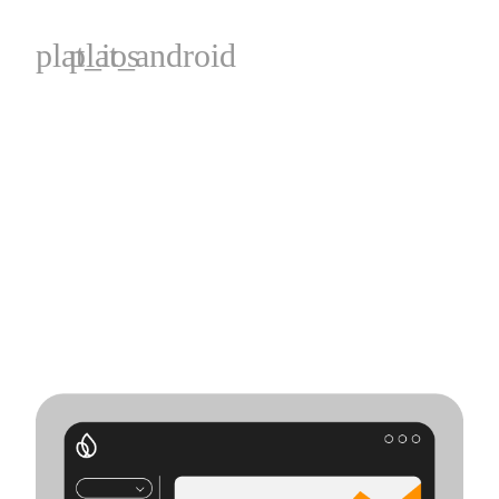
plat_ios
plat_android