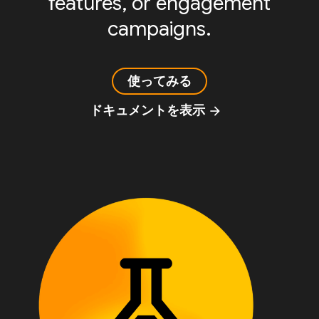
features, or engagement
campaigns.
使ってみる
ドキュメントを表示
arrow_forward