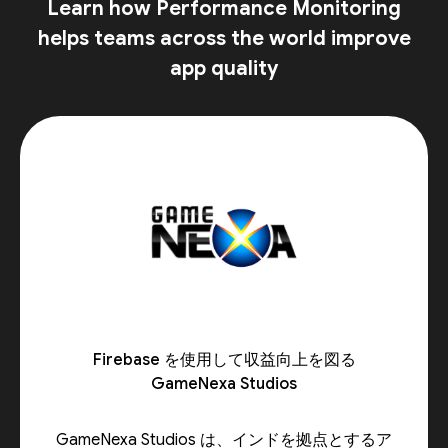
Learn how Performance Monitoring
helps teams across the world improve
app quality
Firebase を使用して収益向上を図る
GameNexa Studios
GameNexa Studios は、インドを拠点とするア