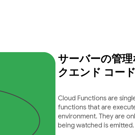
サーバーの管理
クエンド コー
Cloud Functions are sing
functions that are execut
environment. They are on
being watched is emitted.