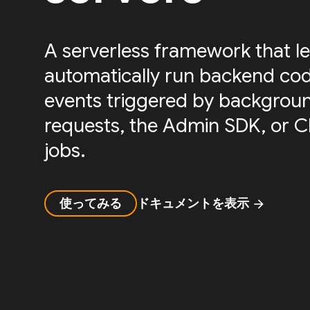
A serverless framework that le
automatically run backend cod
events triggered by backgrou
requests, the Admin SDK, or 
jobs.
使ってみる
ドキュメントを表示
arrow_forward