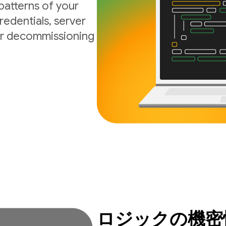
atterns of your
edentials, server
 or decommissioning
ロジックの機密