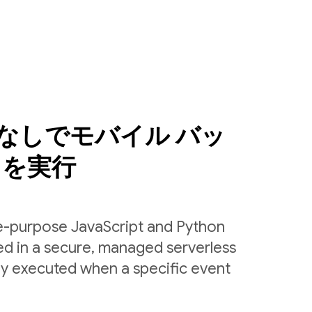
なしでモバイル バッ
ドを実行
le-purpose JavaScript and Python
ed in a secure, managed serverless
ly executed when a specific event