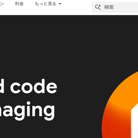
ン
料金
もっと見る
d code
naging