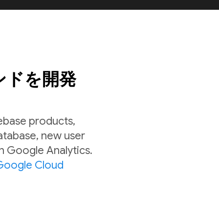
ンドを開発
rebase products,
Database, new user
in Google Analytics.
Google Cloud