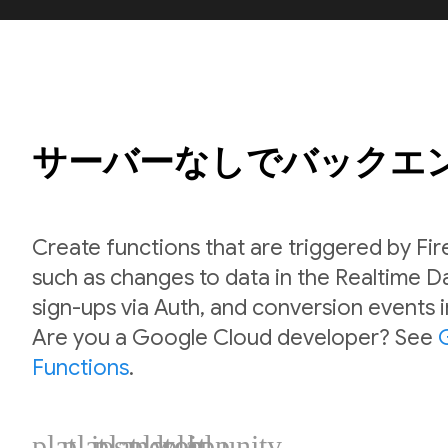
サーバーなしでバックエ
Create functions that are triggered by Fi
such as changes to data in the Realtime 
sign-ups via Auth, and conversion events 
Are you a Google Cloud developer? See
Functions
.
plat_ios
plat_android
plat_web
plat_cpp
plat_unity