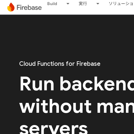
Build
実行
ソリューショ
Cloud Functions for Firebase
Run backen
without ma
servers