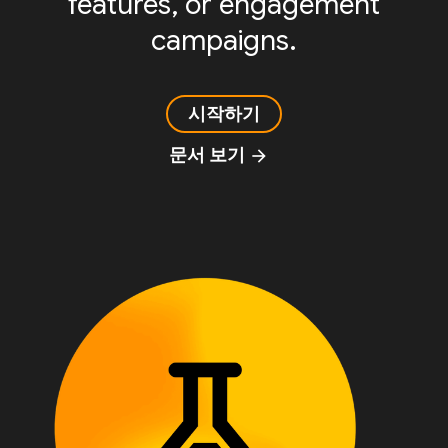
features, or engagement
campaigns.
시작하기
문서 보기
arrow_forward