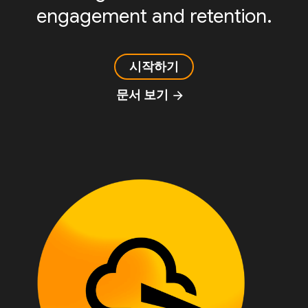
engagement and retention.
시작하기
문서 보기
arrow_forward