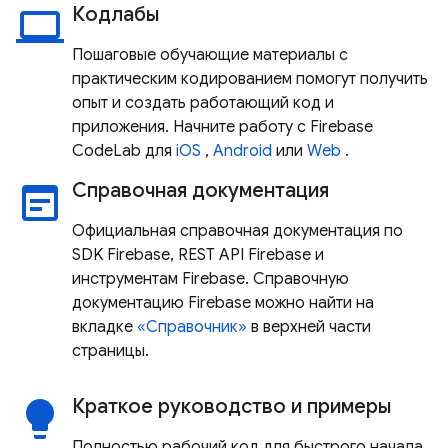
Кодлабы
laptop
Пошаговые обучающие материалы с
практическим кодированием помогут получить
опыт и создать работающий код и
приложения. Начните работу с Firebase
CodeLab для
iOS
,
Android
или
Web
.
Справочная документация
wysiwyg
Официальная справочная документация по
SDK Firebase, REST API Firebase и
инструментам Firebase. Справочную
документацию Firebase можно найти на
вкладке
«Справочник»
в верхней части
страницы.
Краткое руководство и примеры
lightbulb
Полностью рабочий код для быстрого начала