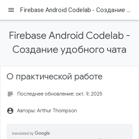
menu
Firebase Android Codelab - Создание удобного чата
Firebase
Firebase Codelabs
Содержание
Firebase Android Codelab -
1. Обзор
2. Получите пример кода.
Создание удобного чата
Клонируйте репозиторий
Импортировать в Android Studio
Проверьте зависимости
О практической работе
subject
Последнее обновление: окт. 9, 2025
account_circle
Авторы: Arthur Thompson