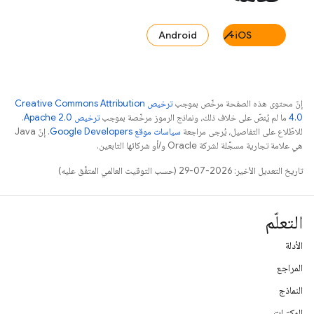
Android
iOS+
إنّ محتوى هذه الصفحة مرخّص بموجب
ترخيص Creative Commons Attribution
4.0‏
ما لم يُنصّ على خلاف ذلك، ونماذج الرموز مرخّصة بموجب
ترخيص Apache 2.0‏
.
للاطّلاع على التفاصيل، يُرجى مراجعة
سياسات موقع Google Developers‏
. إنّ Java
هي علامة تجارية مسجَّلة لشركة Oracle و/أو شركائها التابعين.
تاريخ التعديل الأخير: 2026-07-29 (حسب التوقيت العالمي المتفَّق عليه)
التعلّم
الأدلة
المراجع
النماذج
المكتبات