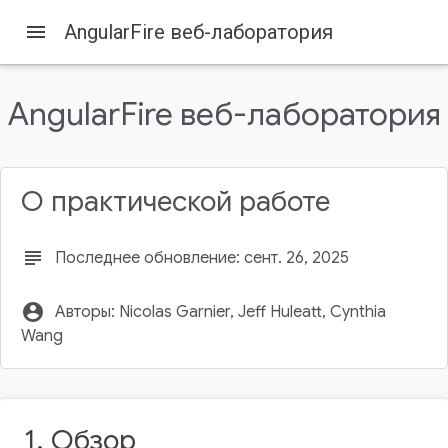
menu
AngularFire веб-лаборатория
AngularFire веб-лаборатория
Firebase
Firebase Codelabs
О практической работе
Содержание
Создайте репозиторий GitHub.
subject
Последнее обновление: сент. 26, 2025
Создайте проект Firebase.
Обновите свой тарифный план Firebase.
account_circle
Авторы: Nicolas Garnier, Jeff Huleatt, Cynthia
Добавьте веб-приложение Firebase в проект.
Wang
Настройка продуктов Firebase
1. Обзор