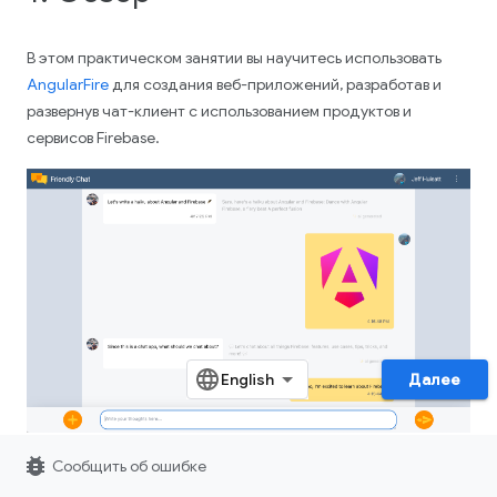
В этом практическом занятии вы научитесь использовать
AngularFire
для создания веб-приложений, разработав и
развернув чат-клиент с использованием продуктов и
сервисов Firebase.
Далее
bug_report
Сообщить об ошибке
Что вы узнаете