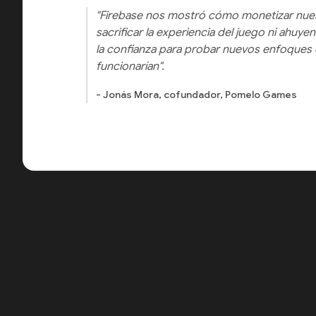
"Firebase nos mostró cómo monetizar nues
sacrificar la experiencia del juego ni ahuye
la confianza para probar nuevos enfoques
funcionarían".
- Jonás Mora, cofundador, Pomelo Games