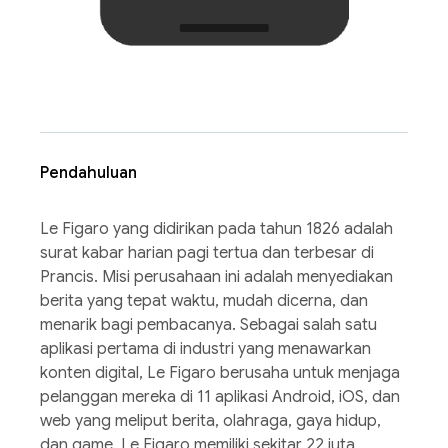
Pendahuluan
Le Figaro yang didirikan pada tahun 1826 adalah
surat kabar harian pagi tertua dan terbesar di
Prancis. Misi perusahaan ini adalah menyediakan
berita yang tepat waktu, mudah dicerna, dan
menarik bagi pembacanya. Sebagai salah satu
aplikasi pertama di industri yang menawarkan
konten digital, Le Figaro berusaha untuk menjaga
pelanggan mereka di 11 aplikasi Android, iOS, dan
web yang meliput berita, olahraga, gaya hidup,
dan game. Le Figaro memiliki sekitar 22 juta