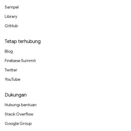
Sampel
Library
GitHub
Tetap terhubung
Blog
Firebase Summit
Twitter
YouTube
Dukungan
Hubungi bantuan
Stack Overflow
Google Group