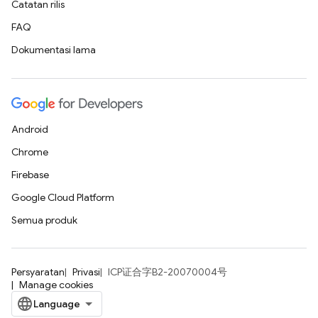
Catatan rilis
FAQ
Dokumentasi lama
Android
Chrome
Firebase
Google Cloud Platform
Semua produk
Persyaratan
Privasi
ICP证合字B2-20070004号
Manage cookies