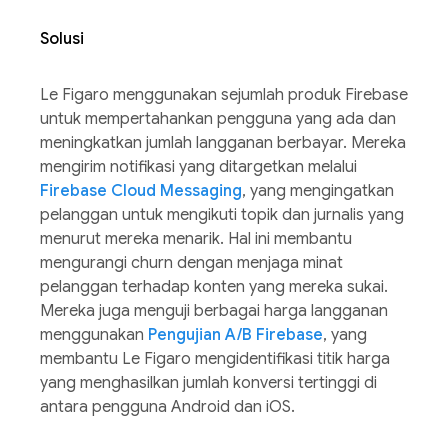
Solusi
Le Figaro menggunakan sejumlah produk Firebase
untuk mempertahankan pengguna yang ada dan
meningkatkan jumlah langganan berbayar. Mereka
mengirim notifikasi yang ditargetkan melalui
Firebase Cloud Messaging
, yang mengingatkan
pelanggan untuk mengikuti topik dan jurnalis yang
menurut mereka menarik. Hal ini membantu
mengurangi churn dengan menjaga minat
pelanggan terhadap konten yang mereka sukai.
Mereka juga menguji berbagai harga langganan
menggunakan
Pengujian A/B Firebase
, yang
membantu Le Figaro mengidentifikasi titik harga
yang menghasilkan jumlah konversi tertinggi di
antara pengguna Android dan iOS.