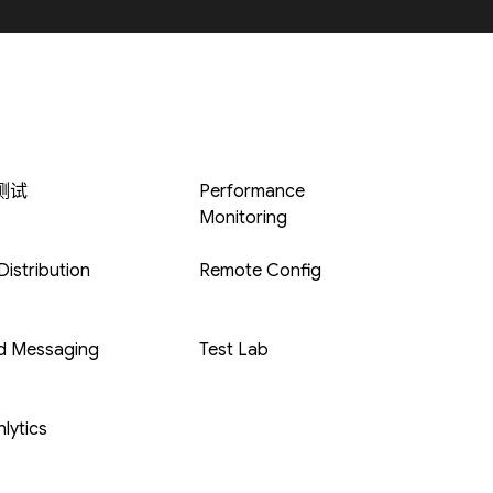
 测试
Performance
Monitoring
istribution
Remote Config
d Messaging
Test Lab
lytics