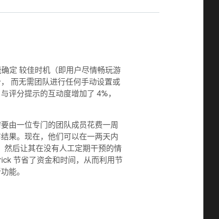
化功能确定 较佳时机（即用户尽情畅玩游
分， 而无需团队进行任何手动设置或
与评分提示的互动度增加了 4%，
需要由一位专门的团队成员花费一周
布结果。现在，他们可以在一两天内
化功能， 然后让其在没有人工定期干预的情
brick 节省了资金和时间，从而利用节
新功能。