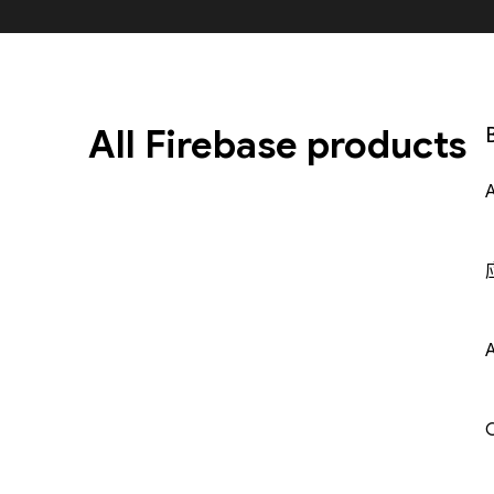
All Firebase products
A
C