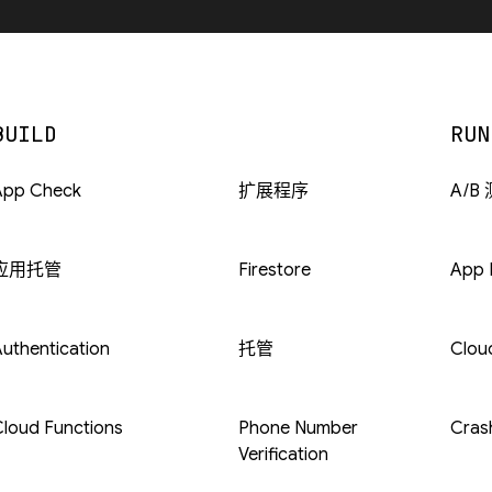
BUILD
RUN
App Check
扩展程序
A/B
应用托管
Firestore
App D
uthentication
托管
Clou
loud Functions
Phone Number
Crash
Verification