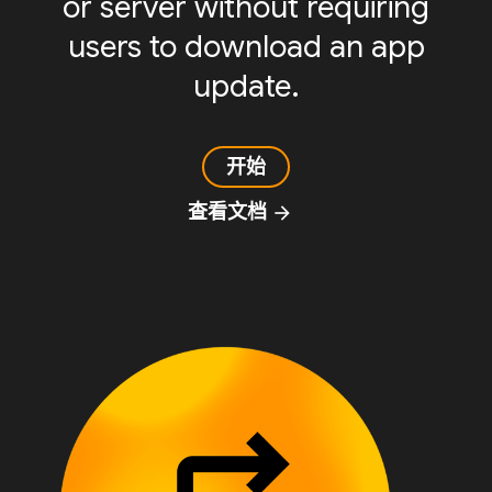
or server without requiring
users to download an app
update.
开始
查看文档
arrow_forward