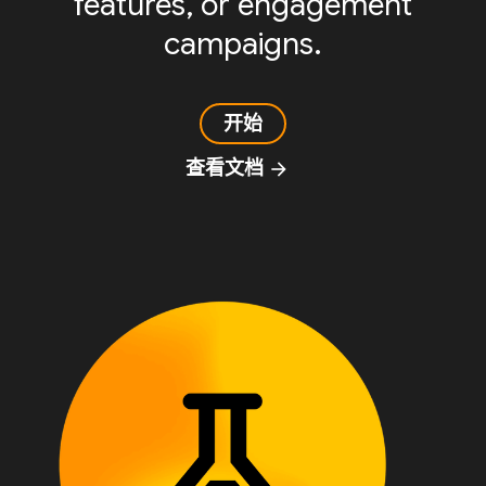
features, or engagement
campaigns.
开始
查看文档
arrow_forward