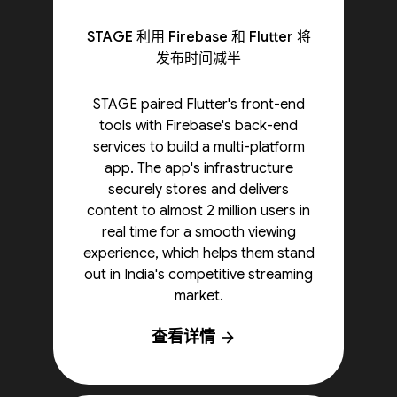
STAGE 利用 Firebase 和 Flutter 将
发布时间减半
STAGE paired Flutter's front-end
tools with Firebase's back-end
services to build a multi-platform
app. The app's infrastructure
securely stores and delivers
content to almost 2 million users in
real time for a smooth viewing
experience, which helps them stand
out in India's competitive streaming
market.
查看详情
arrow_forward