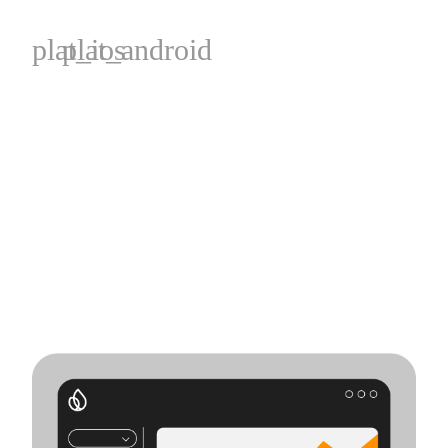
plat_ios
plat_android