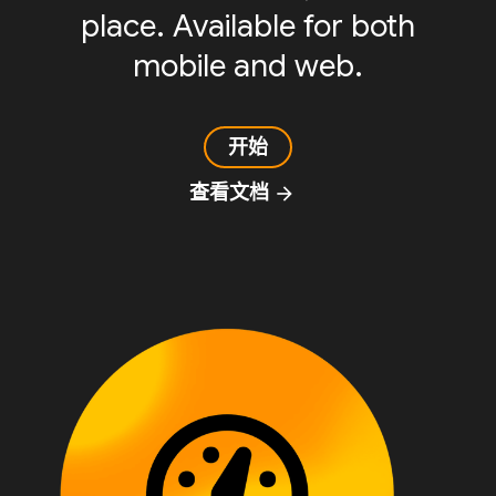
place. Available for both
mobile and web.
开始
查看文档
arrow_forward