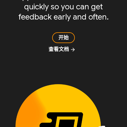
quickly so you can get
feedback early and often.
开始
查看文档
arrow_forward