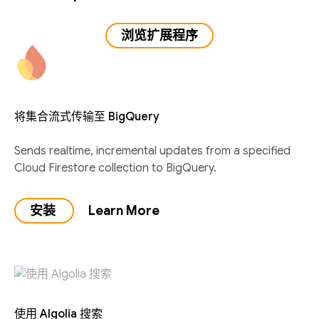
浏览扩展程序
将集合流式传输至 BigQuery
Sends realtime, incremental updates from a specified
Cloud Firestore collection to BigQuery.
安装
Learn More
使用 Algolia 搜索