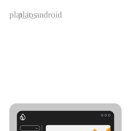
plat_ios
plat_android