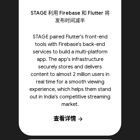
STAGE 利用 Firebase 和 Flutter 将
发布时间减半
STAGE paired Flutter's front-end
tools with Firebase's back-end
services to build a multi-platform
app. The app's infrastructure
securely stores and delivers
content to almost 2 million users in
real time for a smooth viewing
experience, which helps them stand
out in India's competitive streaming
market.
查看详情
arrow_forward