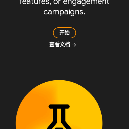
features, or engagement
campaigns.
开始
查看文档
arrow_forward