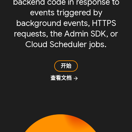
backend code in response to
events triggered by
background events, HTTPS
requests, the Admin SDK, or
Cloud Scheduler jobs.
开始
查看文档
arrow_forward