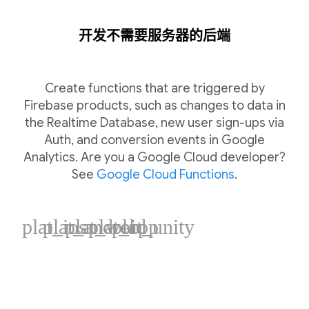
开发不需要服务器的后端
Create functions that are triggered by
Firebase products, such as changes to data in
the Realtime Database, new user sign-ups via
Auth, and conversion events in Google
Analytics. Are you a Google Cloud developer?
See
Google Cloud Functions
.
plat_ios
plat_android
plat_web
plat_cpp
plat_unity