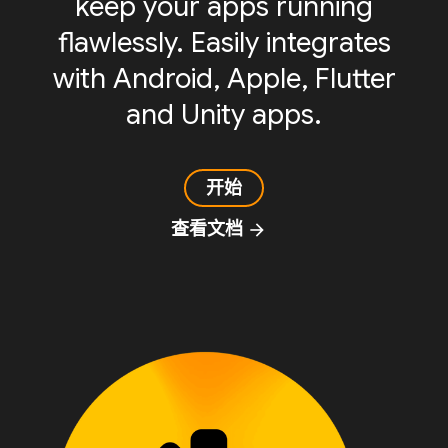
keep your apps running
flawlessly. Easily integrates
with Android, Apple, Flutter
and Unity apps.
开始
查看文档
arrow_forward