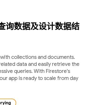
查询数据及设计数据结
y with collections and documents.
related data and easily retrieve the
ssive queries. With Firestore's
ur app is ready to scale from day
erying