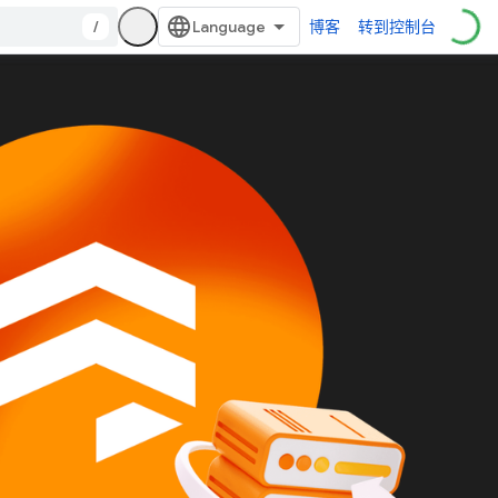
/
博客
转到控制台