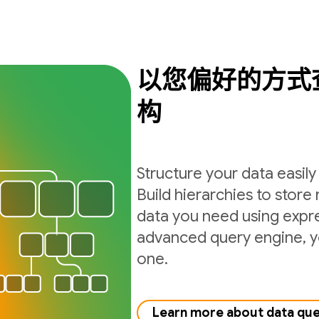
以您偏好的方式
构
Structure your data easil
Build hierarchies to store 
data you need using expre
advanced query engine, yo
one.
Learn more about data qu