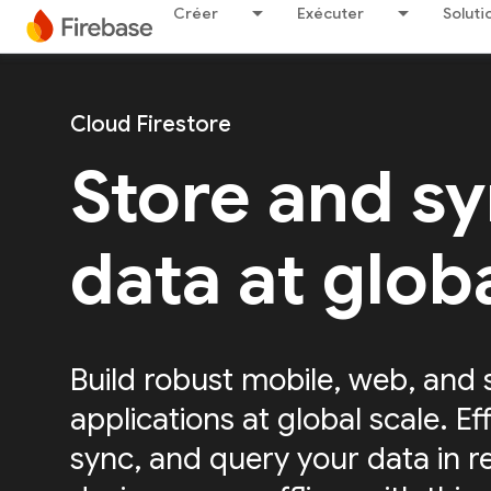
Créer
Exécuter
Soluti
Cloud Firestore
Store and s
data at glob
Build robust mobile, web, and 
applications at global scale. Eff
sync, and query your data in r