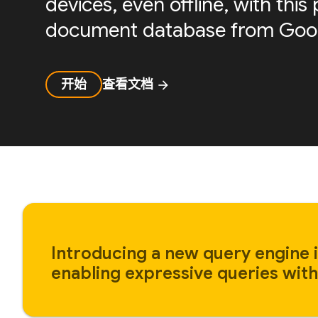
devices, even offline, with th
document database from Goog
开始
查看文档
arrow_forward
Introducing a new query engine i
enabling expressive queries with