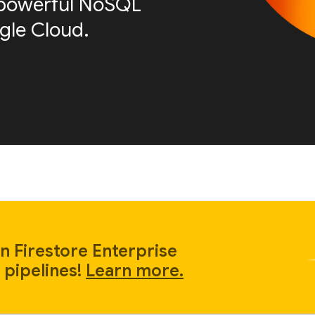
is powerful NoSQL
le Cloud.
n Firestore Enterprise
 pipelines!
Learn more.