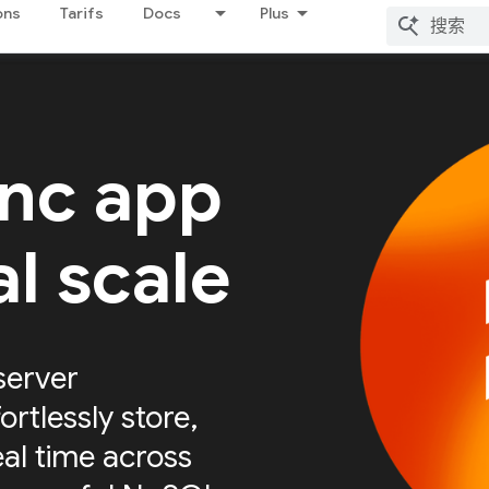
ons
Tarifs
Docs
Plus
ync app
al scale
server
ortlessly store,
eal time across