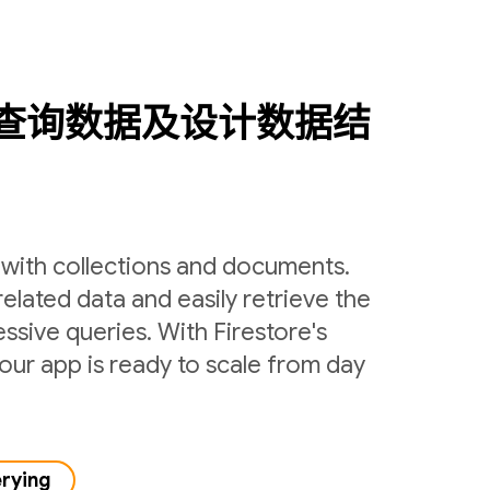
查询数据及设计数据结
y with collections and documents.
related data and easily retrieve the
ssive queries. With Firestore's
ur app is ready to scale from day
erying