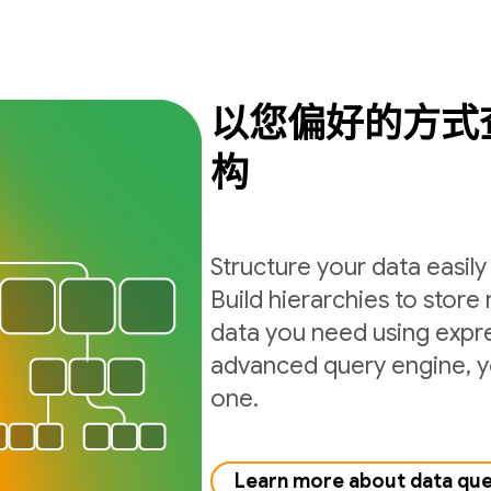
以您偏好的方式
构
Structure your data easil
Build hierarchies to store 
data you need using expre
advanced query engine, yo
one.
Learn more about data qu