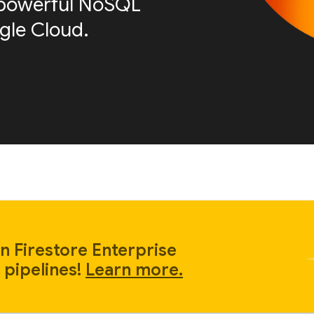
is powerful NoSQL
le Cloud.
n Firestore Enterprise
 pipelines!
Learn more.