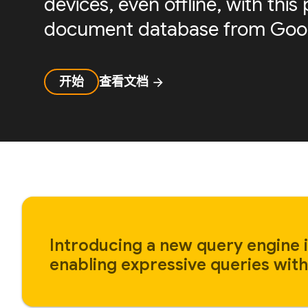
devices, even offline, with th
document database from Goog
开始
查看文档
arrow_forward
Introducing a new query engine i
enabling expressive queries with