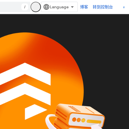
/
博客
转到控制台