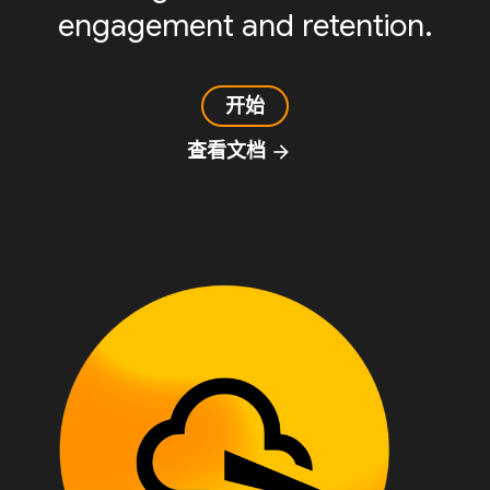
engagement and retention.
开始
查看文档
arrow_forward