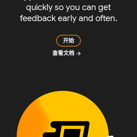
quickly so you can get
feedback early and often.
开始
查看文档
arrow_forward