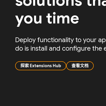
solutions th
you time
Deploy functionality to your app
do is install and configure the 
探索 Extensions Hub
查看文档