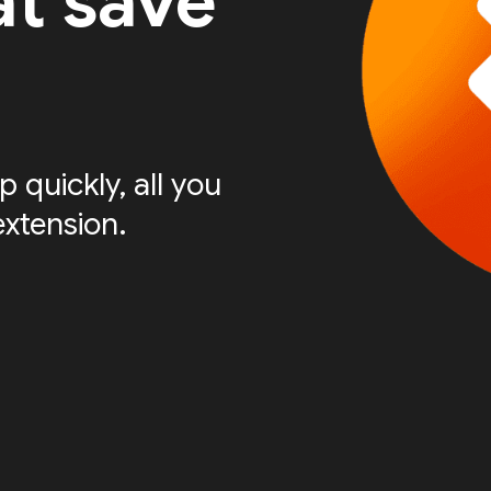
at save
 quickly, all you
extension.