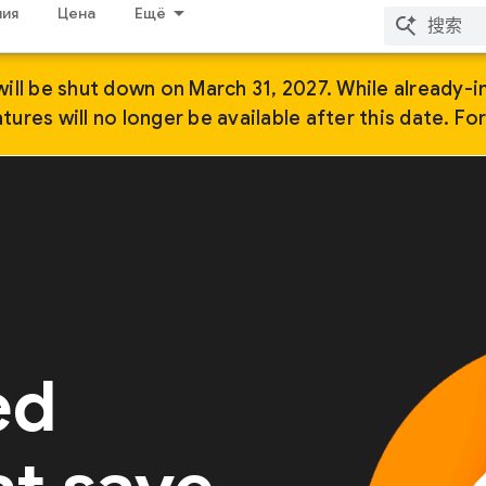
ия
Цена
Ещё
ill be shut down on March 31, 2027. While already-i
ures will no longer be available after this date. Fo
ed