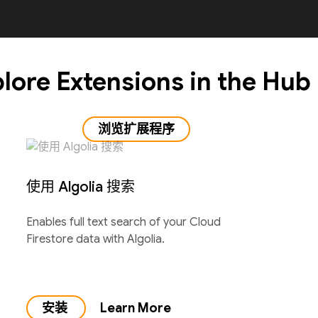
lore Extensions in the Hub
浏览扩展程序
使用 Algolia 搜索
Enables full text search of your Cloud
Firestore data with Algolia.
安装
Learn More