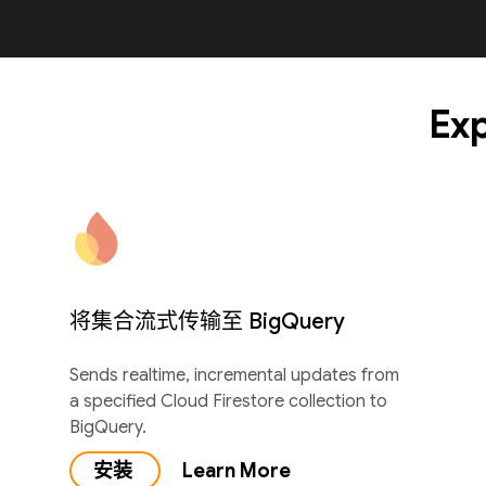
Exp
将集合流式传输至 BigQuery
Sends realtime, incremental updates from
a specified Cloud Firestore collection to
BigQuery.
安装
Learn More