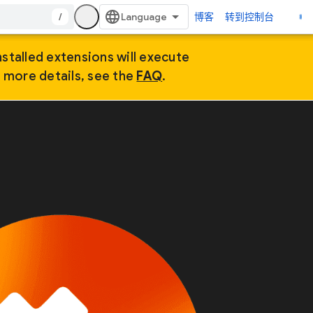
/
博客
转到控制台
nstalled extensions will execute
r more details, see the
FAQ
.