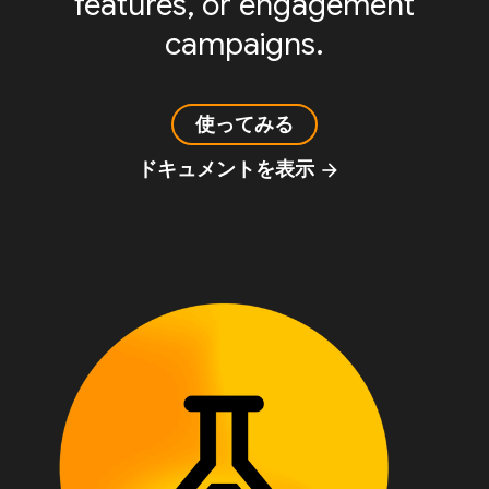
features, or engagement
campaigns.
使ってみる
ドキュメントを表示
arrow_forward