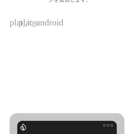
plat_ios
plat_android