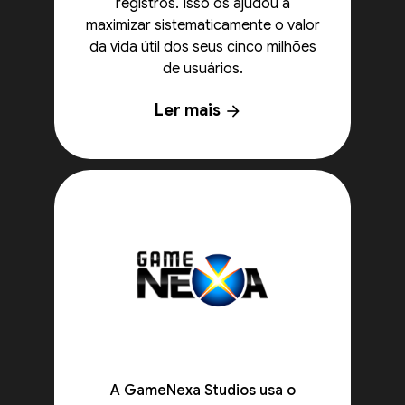
registros. Isso os ajudou a
maximizar sistematicamente o valor
da vida útil dos seus cinco milhões
de usuários.
Ler mais
arrow_forward
A GameNexa Studios usa o