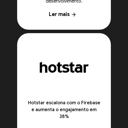
desenvolvimento.
Ler mais
arrow_forward
Hotstar escalona com o Firebase
e aumenta o engajamento em
38%