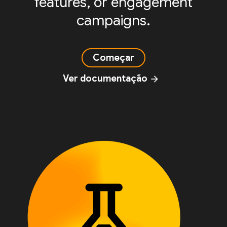
features, or engagement
campaigns.
Começar
Ver documentação
arrow_forward